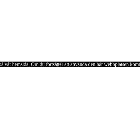
en på vår hemsida. Om du fortsätter att använda den här webbplatsen komm