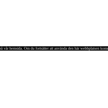
en på vår hemsida. Om du fortsätter att använda den här webbplatsen komm